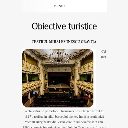
MENIU
Obiective turistice
TEATRUL MIHAI EMINESCU ORAVIȚA
Cel
mai
vechi teatru de pe teritoriul României de astăzi (construit în
1817), realizat în stilul barocului vienez. Imită la scară mică
vechiul Burgtheater din Viena care, fiind dezafectat în anii
1890, sporește importanța edificiului din Oravița care, în acest