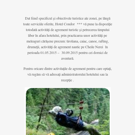
Dat fiind specificul și obiectivele turistice ale zonei, pe lângă
toate serviciile oferite, Hotel Condor *** vă pune la dispoziție
totodată activități de agrement turistic și petrecerea timpului
liber în afara hotelului, prin practicarea unor activități pe
meleaguri cărășene precum: tiroliana, caiac, canoe, rafting,
drumeții, activități de agrement nautic pe Cheile Nerei în
perioada 01.05.2015 – 30.09.2015 pentru cei dornici de
aventură.
Pentru oricare dintre activitațile de agrement pentru care optați,
vă rugăm să vă adresați administratorului hotelului sau la
recepție .