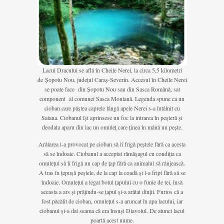
Lacul Dracului se află în Cheile Nerei, la circa 5,5 kilometri
de Șopotu Nou, județul Caraș-Severin. Accesul în Cheile Nerei
se poate face din Șopotu Nou sau din Sasca Română, sat
component al comunei Sasca Montană. Legenda spune ca un
cioban care păștea caprele lângă apele Nerei s-a întâlnit cu
Satana. Ciobanul își aprinsese un foc la intrarea în peșteră și
deodata aparu din lac un omuleț care ținea în mână un pește.
Arătarea l-a provocat pe cioban să îi frigă peștele fără ca acesta
să se îndoaie. Ciobanul a acceptat rămășagul cu condiția ca
omulețul să îi frigă un cap de țap fără ca animalul să rânjească.
A tras în țepușă peștele, de la cap la coadă și l-a fript fără să se
îndoaie. Omulețul a legat botul țapului cu o funie de tei, însă
aceasta a ars și prăjindu-se țapul și-a arătat dinții. Furios că a
fost păcălit de cioban, omulețul s-a aruncat în apa lacului, iar
ciobanul și-a dat seama că era însuși Diavolul. De atunci lacul
poartă acest nume.