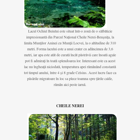
Lacul Ochiul Beiului este situat într-o zonă de o sălbăticie
impresionantă din Parcul Național Cheile Nerei-Beușnița, la
limita Munților Aninei cu Munții Locvei, la o altitudine de 310
metri. Forma lacului este a unui crater cu adâncimea de 3,6
metri, iar apa este atât de curată încât păstrăvii care înoată agale
pot fi admirați în toată splendoarea lor. Interesant este ca acest
lac nu îngheață niciodată, temperatura apei rămânând constantă
tot timpul anului, între 4 și 8 grade Celsius. Acest lucru face ca
păsările migratoare în loc sa plece toamna spre țările calde,
rămân aici peste iarnă.
CHEILE NEREI