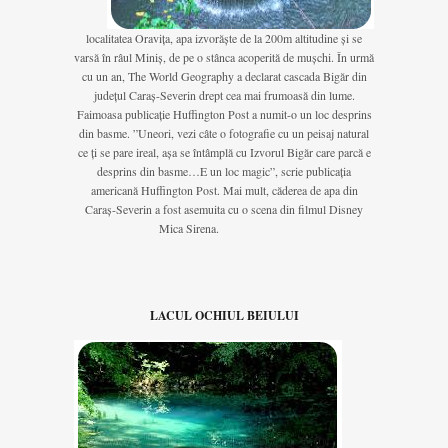
localitatea Oravița, apa izvorăște de la 200m altitudine și se
varsă în râul Miniș, de pe o stânca acoperită de mușchi. În urmă
cu un an, The World Geography a declarat cascada Bigăr din
județul Caraș-Severin drept cea mai frumoasă din lume.
Faimoasa publicație Huffington Post a numit-o un loc desprins
din basme. ”Uneori, vezi câte o fotografie cu un peisaj natural
ce ți se pare ireal, așa se întâmplă cu Izvorul Bigăr care parcă e
desprins din basme…E un loc magic”, scrie publicația
americană Huffington Post. Mai mult, căderea de apa din
Caraș-Severin a fost asemuita cu o scena din filmul Disney
Mica Sirena.
LACUL OCHIUL BEIULUI