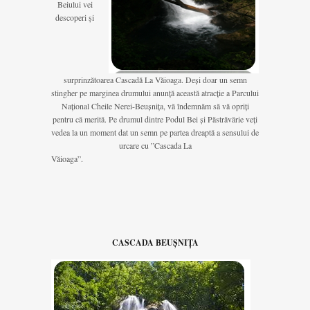
Beiului vei
descoperi și
surprinzătoarea Cascadă La Văioaga. Deși doar un semn
stingher pe marginea drumului anunță această atracție a Parcului
Național Cheile Nerei-Beușnița, vă îndemnăm să vă opriți
pentru că merită. Pe drumul dintre Podul Bei și Păstrăvărie veți
vedea la un moment dat un semn pe partea dreaptă a sensului de
urcare cu ”Cascada La
Văioaga”.
CASCADA BEUȘNIȚA