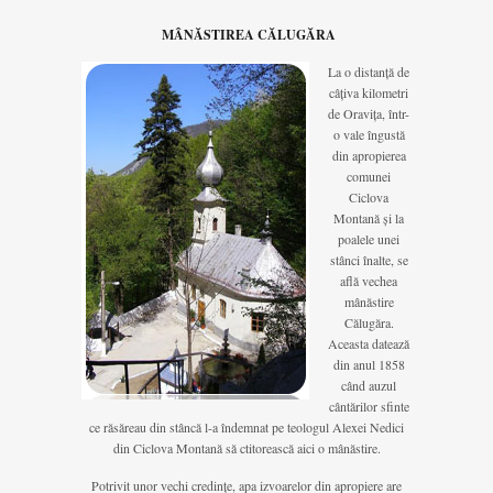
MÂNĂSTIREA CĂLUGĂRA
La o distanță de
câțiva kilometri
de Oravița, într-
o vale îngustă
din apropierea
comunei
Ciclova
Montană și la
poalele unei
stânci înalte, se
află vechea
mânăstire
Călugăra.
Aceasta datează
din anul 1858
când auzul
cântărilor sfinte
ce răsăreau din stâncă l-a îndemnat pe teologul Alexei Nedici
din Ciclova Montană să ctitorească aici o mânăstire.
Potrivit unor vechi credințe, apa izvoarelor din apropiere are