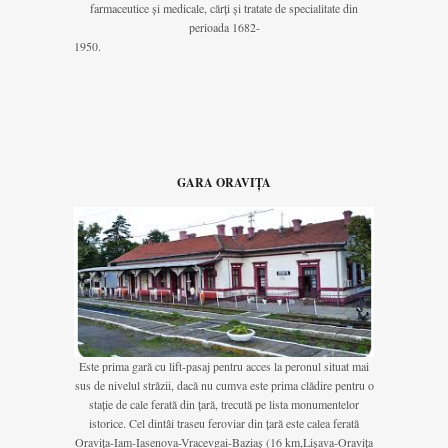
farmaceutice și medicale, cărți și tratate de specialitate din
perioada 1682-
1950.
GARA ORAVIȚA
Este prima gară cu lift-pasaj pentru acces la peronul situat mai
sus de nivelul străzii, dacă nu cumva este prima clădire pentru o
stație de cale ferată din țară, trecută pe lista monumentelor
istorice. Cel dintâi traseu feroviar din țară este calea ferată
Oravița-Iam-Iasenova-Vracevgai-Baziaș (16 km,Lișava-Oravița