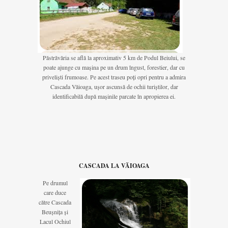
Păstrăvăria se află la aproximativ 5 km de Podul Beiului, se
poate ajunge cu mașina pe un drum îngust, forestier, dar cu
priveliști frumoase. Pe acest traseu poți opri pentru a admira
Cascada Văioaga, ușor ascunsă de ochii turiștilor, dar
identificabilă după mașinile parcate în apropierea ei.
CASCADA LA VĂIOAGA
Pe drumul
care duce
către Cascada
Beușnița și
Lacul Ochiul