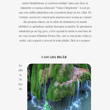
puteri tămăduitoare și conform tradiției valea care duce la
mânăstire se numea odinioară ”Valea Călugărului”. Locul pe
care este zidită mânăstirea este considerat drept un loc sfânt. Pe
vremuri, acesta era venerat prin punerea unor icoane pe copacii
din preajma stâncii, iar în zilele de duminică și la marile
sărbători se aprindeau candele deasupra icoanelor. În apropierea
mânăstirii pe un fag gros, a fost așezată în urmă cu mai bine de
un veac icoana Sfântului Proroc Ilie, care se mai poate vedea și
astăzi, căci copacul a crescut în toate părțile, fără să o acopere.
CASCADA BIGĂR
Se
află
la
38
km
de