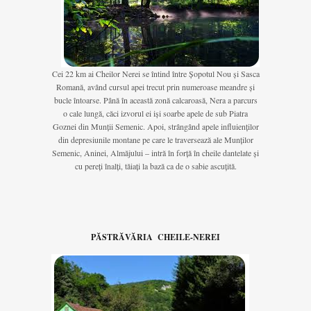
Cei 22 km ai Cheilor Nerei se întind între Șopotul Nou și Sasca
Romană, având cursul apei trecut prin numeroase meandre și
bucle întoarse. Până în această zonă calcaroasă, Nera a parcurs
o cale lungă, căci izvorul ei iși soarbe apele de sub Piatra
Goznei din Munții Semenic. Apoi, strângând apele influienților
din depresiunile montane pe care le traversează ale Munților
Semenic, Aninei, Almăjului – intră în forță în cheile dantelate și
cu pereți înalți, tăiați la bază ca de o sabie ascuțită.
PĂSTRĂVĂRIA CHEILE-NEREI