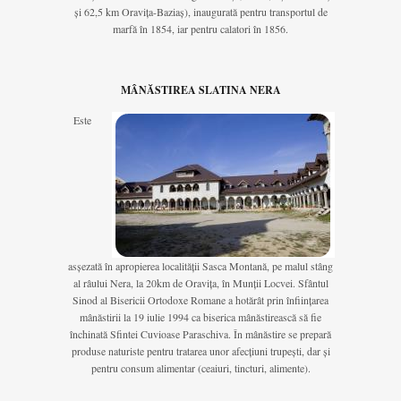
și 62,5 km Oravița-Baziaș), inaugurată pentru transportul de
marfă în 1854, iar pentru calatori în 1856.
MÂNĂSTIREA SLATINA NERA
Este
asșezată în apropierea localității Sasca Montană, pe malul stâng
al râului Nera, la 20km de Oravița, în Munții Locvei. Sfântul
Sinod al Bisericii Ortodoxe Romane a hotărât prin înființarea
mânăstirii la 19 iulie 1994 ca biserica mânăstirească să fie
închinată Sfintei Cuvioase Paraschiva. În mânăstire se prepară
produse naturiste pentru tratarea unor afecțiuni trupești, dar și
pentru consum alimentar (ceaiuri, tincturi, alimente).