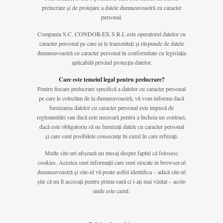
prelucrare și de protejare a datele dumneavoastră cu caracter
personal.
Compania S.C. CONDOR-EX S.R.L este operatorul datelor cu
caracter personal pe care ni le transmiteți și răspunde de datele
dumneavoastră cu caracter personal în conformitate cu legislația
aplicabilă privind protecția datelor.
Care este temeiul legal pentru prelucrare?
Pentru fiecare prelucrare specifică a datelor cu caracter personal
pe care le colectăm de la dumneavoastră, vă vom informa dacă
furnizarea datelor cu caracter personal este impusă de
reglementări sau dacă este necesară pentru a încheia un contract,
dacă este obligatoriu să ne furnizați datele cu caracter personal
și care sunt posibilele consecințe în cazul în care refuzați.
Multe site-uri afișează un mesaj despre faptul că folosesc
cookies. Acestea sunt informații care sunt stocate in browser-ul
dumneavoastră și site-ul vă poate astfel identifica – adică site-ul
știe că nu îl accesați pentru prima oară ci l-ați mai vizitat – acolo
unde este cazul.