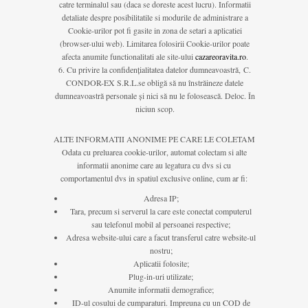
catre terminalul sau (daca se doreste acest lucru). Informatii
detaliate despre posibilitatile si modurile de administrare a
Cookie-urilor pot fi gasite in zona de setari a aplicatiei
(browser-ului web). Limitarea folosirii Cookie-urilor poate
afecta anumite functionalitati ale site-ului
cazareoravita.ro
.
Cu privire la confidențialitatea datelor dumneavoastră, C.
CONDOR-EX S.R.L.se obligă să nu înstrăineze datele
dumneavoastră personale și nici să nu le folosească. Deloc. În
niciun scop.
ALTE INFORMATII ANONIME PE CARE LE COLETAM
Odata cu preluarea cookie-urilor, automat colectam si alte
informatii anonime care au legatura cu dvs si cu
comportamentul dvs in spatiul exclusive online, cum ar fi:
Adresa IP;
Tara, precum si serverul la care este conectat computerul
sau telefonul mobil al persoanei respective;
Adresa website-ului care a facut transferul catre website-ul
nostru;
Aplicatii folosite;
Plug-in-uri utilizate;
Anumite informatii demografice;
ID-ul cosului de cumparaturi. Impreuna cu un COD de