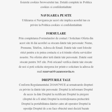
fisierele cookies browserului tau. Detalii complete in Politica
cookies si confidentialitate
NAVIGAREA PE SITE
Utilizarea si Navigarea pe acest site implica acordul tau cu
privire la Politica cookies si confidentialitate
FORMULARE
Prin completarea Formularelor de contact / Solicitare Oferta din
acest site iti dai acordul sa stocam datele tale personale: Nume,
Prenume, Telefon, Adresa de Email. Datele tale sunt folosite
strict pentru a te putea contacta si a-ti trimite oferta serviciilor
noastre. Nu oferim altor terti datele tale personale. Datele sunt
stocate pentru 365 zile. Poti oricand verifica datele tale stocate
de noi si poti solicita stergerea lor printr-o solicitare la adresa de
mail
rezervari@cazareoravita.ro
.
DREPTURILE TALE
Conform Regulamentului 2016/679/UE ai urmatoarele drepturi
cu privire la datele tale personale: Dreptul la informare Dreptul
de acces la date Dreptul la rectificare Dreptul la ștergere
(dreptul de a fi uitat) Dreptul la restricționarea prelucrării
Dreptul la portabilitatea datelor catre alt operator Dreptul la
opoziție Dreptul de a nu face obiectul unei decizii bazate