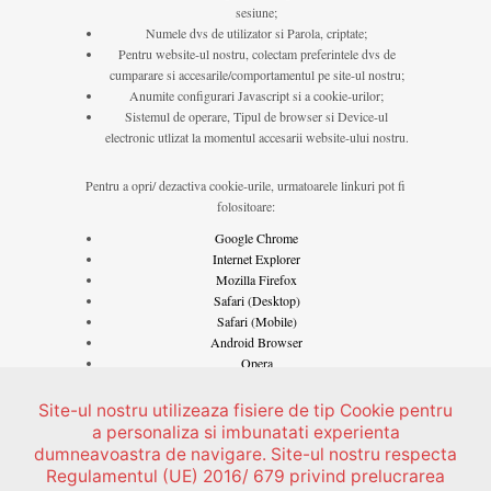
sesiune;
Numele dvs de utilizator si Parola, criptate;
Pentru website-ul nostru, colectam preferintele dvs de
cumparare si accesarile/comportamentul pe site-ul nostru;
Anumite configurari Javascript si a cookie-urilor;
Sistemul de operare, Tipul de browser si Device-ul
electronic utlizat la momentul accesarii website-ului nostru.
Pentru a opri/ dezactiva cookie-urile, urmatoarele linkuri pot fi
folositoare:
Google Chrome
Internet Explorer
Mozilla Firefox
Safari (Desktop)
Safari (Mobile)
Android Browser
Opera
Opera Mobile
Site-ul nostru utilizeaza fisiere de tip Cookie pentru
a personaliza si imbunatati experienta
Pentru orice intrebari suplimentare cu privire la modul in care
dumneavoastra de navigare. Site-ul nostru respecta
sunt utilizate cookie-urile prin intermediul acestei pagini de
internet, va rugam sa va adresati la:
rezervari@cazareoravita.ro
Regulamentul (UE) 2016/ 679 privind prelucrarea