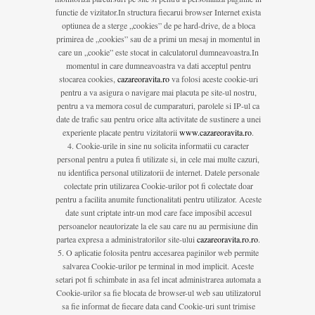
functie de vizitator.In structura fiecarui browser Internet exista
optiunea de a sterge „cookies” de pe hard-drive, de a bloca
primirea de „cookies” sau de a primi un mesaj in momentul in
care un „cookie” este stocat in calculatorul dumneavoastra.In
momentul in care dumneavoastra va dati acceptul pentru
stocarea cookies,
cazareoravita.ro
va folosi aceste cookie-uri
pentru a va asigura o navigare mai placuta pe site-ul nostru,
pentru a va memora cosul de cumparaturi, parolele si IP-ul ca
date de trafic sau pentru orice alta activitate de sustinere a unei
experiente placate pentru vizitatorii
www.cazareoravita.ro
.
Cookie-urile in sine nu solicita informatii cu caracter
personal pentru a putea fi utilizate si, in cele mai multe cazuri,
nu identifica personal utilizatorii de internet. Datele personale
colectate prin utilizarea Cookie-urilor pot fi colectate doar
pentru a facilita anumite functionalitati pentru utilizator. Aceste
date sunt criptate intr-un mod care face imposibil accesul
persoanelor neautorizate la ele sau care nu au permisiune din
partea expresa a administratorilor site-ului
cazareoravita.ro.ro
.
O aplicatie folosita pentru accesarea paginilor web permite
salvarea Cookie-urilor pe terminal in mod implicit. Aceste
setari pot fi schimbate in asa fel incat administrarea automata a
Cookie-urilor sa fie blocata de browser-ul web sau utilizatorul
sa fie informat de fiecare data cand Cookie-uri sunt trimise