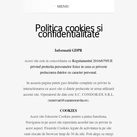
MENIU
Politica cookies si
confidentialitate
Informatii GDPR
Acest site este in concordanta cu
Regulamentul 2016/679/UE
privind protectia persoanelor fizice in ceea ce priveste
prelucrarea datelor cu caracter personal.
In aceasta pagina puteti gasi detaliile complete cu privire la
interactionarea cu acest site si datele prelucrate in urma utilizarii
acestui site. Operatorul de date este S.C. CONDOR-EX S.R.L.
(
rezervari@cazareoravita.ro
).
COOKIES
Acest site foloseste Cookies pentru a putea functiona.
Navigarea ta pe acest site reprezinta acordul tau cu privire la
acest aspect. Fisierele Cookies legate de activitatea ta pe site
sunt stocate de browser timp de 30 de zile. Poti alege sa stergi