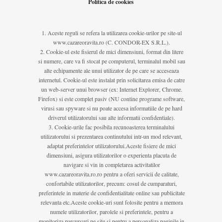
Politica de cookies
Aceste reguli se refera la utilizarea cookie-urilor pe site-ul
www.cazareoravita.ro (C. CONDOR-EX S.R.L.).
Cookie-ul este fisierul de mici dimensiuni, format din litere
si numere, care va fi stocat pe computerul, terminalul mobil sau
alte echipamente ale unui utilizator de pe care se acceseaza
internetul. Cookie-ul este instalat prin solicitarea emisa de catre
un web-server unui browser (ex: Internet Explorer, Chrome.
Firefox) si este complet pasiv (NU contine programe software,
virusi sau spyware si nu poate accesa informatiile de pe hard
driverul utilizatorului sau alte informatii confidentiale).
Cookie-urile fac posibila recunoasterea terminalului
utilizatorului si prezentarea continutului intr-un mod relevant,
adaptat preferintelor utilizatorului.Aceste fisiere de mici
dimensiuni, asigura utilizatorilor o experienta placuta de
navigare si vin in completarea activitatilor
www.cazareoravita.ro.ro pentru a oferi servicii de calitate,
confortabile utilizatorilor, precum: cosul de cumparaturi,
preferintele in materie de confidentialitate online sau publicitate
relevanta etc.Aceste cookie-uri sunt folosite pentru a memora
numele utilizatorilor, parolele si preferintele, pentru a
monitoriza parcursuri pe site si pentru a personaliza paginile in