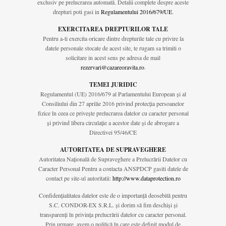
exclusiv pe prelucrarea automată. Detalii complete despre aceste
drepturi poti gasi in
Regulamentului 2016/679/UE
.
EXERCITAREA DREPTURILOR TALE
Pentru a-ti exercita oricare dintre drepturile tale cu privire la
datele personale stocate de acest site, te rugam sa trimiti o
solicitare in acest sens pe adresa de mail
rezervari@cazareoravita.ro
.
TEMEI JURIDIC
Regulamentul (UE) 2016/679 al Parlamentului European și al
Consiliului din 27 aprilie 2016 privind protecția persoanelor
fizice în ceea ce privește prelucrarea datelor cu caracter personal
și privind libera circulație a acestor date și de abrogare a
Directivei 95/46/CE
AUTORITATEA DE SUPRAVEGHERE
Autoritatea Naţională de Supraveghere a Prelucrării Datelor cu
Caracter Personal Pentru a contacta ANSPDCP gasiti datele de
contact pe site-ul autoritatii:
http://www.dataprotection.ro
Confidențialitatea datelor este de o importanță deosebită pentru
S.C. CONDOR-EX S.R.L. și dorim să fim deschiși și
transparenți în privința prelucrării datelor cu caracter personal.
Prin urmare, avem o politică în care este definit modul de